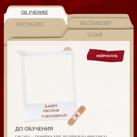
ОБ УЧЕНИКЕ
ДОСТИЖЕНИЯ
ПОРТФОЛИО
ОТЗЫВ
НЕЙРОКЛУБ
БАЮН
ОКСАНА
ТГ@OKSBAYUN
ДО ОБУЧЕНИЯ
Оксана — графический дизайнер на фрилансе
с опытом более 3 лет, со среднем доходом 100−150
тыс в месяц. В работе она уже использовала
нейросети, но довольно ограниченно —
в основном через Нано Банано. Миджорни казался
слишком сложным инструментом, поэтому она
избегала работы с ним.
Качество генераций при этом не устраивало:
изображения получались «пластиковыми»
и не давали нужного уровня реализма. Главной
целью обучения было освоить Миджорни
и научиться создавать более реалистичный
и качественный визуал. До курса её опыт работы