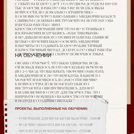
с нейросетями был скорее поверхностным.
НА ОБУЧЕНИИ
Оксана отмечает, что была удивлена, ведь
ей понадобилось всего несколько вечеров
(по 2−3 часа), чтобы начать уверенно работать
в миджорни после уроков Клуба. В какой-то
момент изменилось и само отношение
к нейросетям: из вспомогательного
инструмента они превратились для неё
в полноценную среду для творчества. Это
напрямую повлияло на качество генераций
и подход к созданию визуала.
ПРОЕКТЫ, ВЫПОЛНЕННЫЕ НА ОБУЧЕНИИ:
— Генерации для ии-модели Валерии - 5000₽
— Ведение аккаунта ии-модели - 90 000₽
— Проект под неразглашением - 17500₽
— Фултайм работа с зп 400 000₽ в мес.
ИТОГО: 358 000 Р
ВЕРНУТЬСЯ К ДОСКЕ