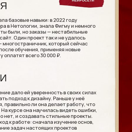
авыки: в 2022 году
ии, знала Фигму и немного
 заказы — нестабильные
проект так и не удалось
ничник, который сейчас
ия, применяя новые
го 30 000 ₽.
уверенность в своих силах
дизайну. Раньше у неё
ли она делает работу, что
а научилась видеть ошибки,
давать стильные проекты.
 сначала изучение основ,
астоящих проектов
о потом практика в Фигма
темное мышление,
ыки, полученные на курсе,
ачественные сайты,
щение.