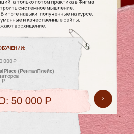
талПлейс)
00 Р