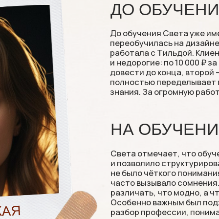
До обучения Света уже имела базовые н
переобучилась на дизайнера в Нетолог
работала с Тильдой. Клиенты были, но
и недорогие: по 10 000 ₽ за сайт. Один 
довести до конца, второй — многостра
полностью переделывает после обучен
знания. За огромную работу оплатят все
НА ОБУЧЕНИИ
Света отмечает, что обучение дало ей 
и позволило структурировать подход к 
не было чёткого понимания, правильно 
часто вызывало сомнения. На курсе он
различать, что модно, а что нет, и соз
Особенно важным был подход к работе:
разбор профессии, понимание задач н
и принципов сборки концепций, а тольк
и Тильда. Это помогло выстроить сис
а не работать «с потолка». В итоге нав
позволили создавать продуманные и к
за которые заказчики выражают восхи